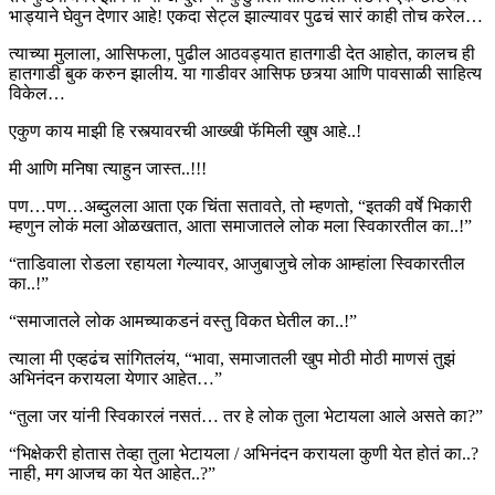
भाड्याने घेवुन देणार आहे! एकदा सेट्ल झाल्यावर पुढचं सारं काही तोच करेल…
त्याच्या मुलाला, आसिफला, पुढील आठवड्यात हातगाडी देत आहोत, कालच ही
हातगाडी बुक करुन झालीय. या गाडीवर आसिफ छत्र्या आणि पावसाळी साहित्य
विकेल…
एकुण काय माझी हि रस्त्यावरची आख्खी फॅमिली खुष आहे..!
मी आणि मनिषा त्याहुन जास्त..!!!
पण…पण…अब्दुलला आता एक चिंता सतावते, तो म्हणतो, “इतकी वर्षे भिकारी
म्हणुन लोकं मला ओळखतात, आता समाजातले लोक मला स्विकारतील का..!”
“ताडिवाला रोडला रहायला गेल्यावर, आजुबाजुचे लोक आम्हांला स्विकारतील
का..!”
“समाजातले लोक आमच्याकडनं वस्तु विकत घेतील का..!”
त्याला मी एव्हढंच सांगितलंय, “भावा, समाजातली खुप मोठी मोठी माणसं तुझं
अभिनंदन करायला येणार आहेत…”
“तुला जर यांनी स्विकारलं नसतं… तर हे लोक तुला भेटायला आले असते का?”
“भिक्षेकरी होतास तेव्हा तुला भेटायला / अभिनंदन करायला कुणी येत होतं का..?
नाही, मग आजच का येत आहेत..?”