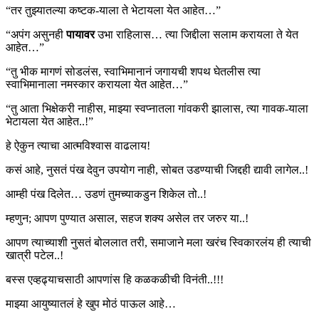
“तर तुझ्यातल्या कष्टक-याला ते भेटायला येत आहेत…”
“अपंग असुनही
पायावर
उभा राहिलास… त्या जिद्दीला सलाम करायला ते येत
आहेत…”
“तु भीक मागणं सोडलंस, स्वाभिमानानं जगायची शपथ घेतलीस त्या
स्वाभिमानाला नमस्कार करायला येत आहेत…”
“तु आता भिक्षेकरी नाहीस, माझ्या स्वप्नातला गांवकरी झालास, त्या गावक-याला
भेटायला येत आहेत..!”
हे ऐकुन त्याचा आत्मविश्वास वाढलाय!
कसं आहे, नुसतं पंख देवुन उपयोग नाही, सोबत उडण्याची जिद्दही द्यावी लागेल..!
आम्ही पंख दिलेत… उडणं तुमच्याकडुन शिकेल तो..!
म्हणुन; आपण पुण्यात असाल, सहज शक्य असेल तर जरुर या..!
आपण त्याच्याशी नुसतं बोललात तरी, समाजाने मला खरंच स्विकारलंय ही त्याची
खात्री पटेल..!
बस्स एव्हढ्याचसाठी आपणांस हि कळकळीची विनंती..!!!
माझ्या आयुष्यातलं हे खुप मोठं पाऊल आहे…