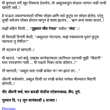
मी कुणावर तरी खुप विश्वास ठेवतोय, तो अब्दुलकडुन मोडला जाणार नाही याची
खात्री आहे..!
हे पाऊल उचलण्यासाठी मनिषा सोहम आणि सर्व कुटुंब तर सोबत होतेच, परंतु
तुम्ही सर्वजण सोबत होतात म्हणुन हे शक्य झालंय… ऋण कसं व्यक्त करावं..!
माझी बहिण दिप्ती… “
तुझ्यात जीव रंगला
” मधील “
चंदा
”..!
मी तिलाही विनंती केली, “अब्दुलला भेटायला, माझं रस्त्यावरचं दुसरं कुटुंब
पहायला तु येशील?”
ती चट्कन हो म्हणाली..!
मी म्हटलं, “अगं बाई, एखाद्या कार्यक्रमाला उपस्थित रहायची तुझी “बिदागी”
मला परवडणार नाही… मी पडलो भिका-यांचा डॉक्टर..!”
ती म्हणाली, “अब्दुल मला राखी बांधेल ना? मग झालं तर…”
अँथनी चर्चसमोर, अब्दुल दिप्ती ला राखी बांधेल यापेक्षा मौल्यवान बिदागी
कोणती..!
सेंट अँथनी चर्च
, चार बावडी पोलीस स्टेशनजवळ, कँप, पुणे.
गुरुवार दि.
१३
जुन सायंकाळी
६
वाजता
!
Previous