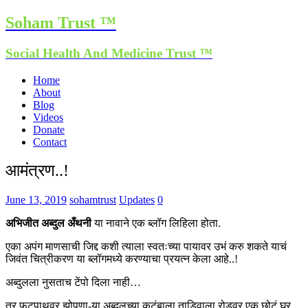
Soham Trust ™
Social Health And Medicine Trust ™
Home
About
Blog
Videos
Donate
Contact
आमंत्रण..!
June 13, 2019
sohamtrust
Updates
0
अभिजीत अब्दुल अँथनी
या नावाने एक ब्लॉग लिहिला होता.
एका अपंग माणसाची जिद्द कशी त्याला स्वतःच्या पायावर उभं करु शकते याचं
जिवंत चित्रीकरण या ब्लॉगमध्ये करण्याचा प्रयत्न केला आहे..!
अब्दुलला नुसताच टेंपो दिला नाही…
तर फुटपाथवर झोपणा-या अब्दुलच्या कुटुंबाला ताडिवाला रोडवर एक छोटं घर