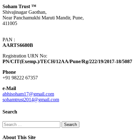
Soham Trust
™
Shivajinagar Gaothan,
Near Panchamukhi Maruti Mandir, Pune,
411005
PAN :
AARTS6680B
Registration URN No:
PN/CIT(Exemp.)/TECH/12AA/Pune/Rg/222/19/2017-18/5087
Phone
+91 98222 67357
e-Mail
abhisoham17@gmail.com
sohamtrust2014@gmail.com
Search
Search
for:
About This Site