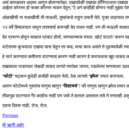
असं कपाळावर आठ्या आणुन बोलण्यापेक्षा, एखादवेळी एखाद्या हॉस्पिटलात एखाद्
आईला कोरभर हो फक्त कोरभर भाकर देवुन,”ऐ अगं काहीही होणार नाही तुझ्या पेश
ओळखीची ना पाळखीची ती माऊली, तुम्हांकडे पाहुन उभारी घेते. पुन्हा लढायला त
१२ वर्षे हिमालयात जावुन तपश्चर्या करुनही देव पावत नाही. पण ती माऊली साक्षात 
देव प्रसन्न होवुन साक्षात प्रकट होतो, माणसाच्याच रुपात. खोटं वाटतं? करुन पह
वाटेतल्या कुत्र्याला एखादा घास देवुन तर बघा, माया काय असते ते पुढच्यावेळी त्य
हे सारं करण्यात कमीपणा वाटण्याचं कारण नाही कारण हे करायलाच खुप ताकद ल
एखाद्याला पाडायला जेव्हढी ताकद लागते त्यापेक्षा जास्त, पडलेल्या माणसाल
‘फोटो’
चट्कन कुठेही कधीही काढता येतो, वेळ लागतो
‘इमेज’
तयार करायला.
आपण फोटोमध्ये नुसतंच माणुस म्हणुन
‘दिसायचं’
? की माणुस म्हणुन इमेज तया
तीळगुळ वाटण्यात गैर काहीच नाही पण जसे ते हातात असतात तसे ते मनातही असु द
एकच दिवस नाही, रोज, रोज.
Previous
मी ऋणी आहे!