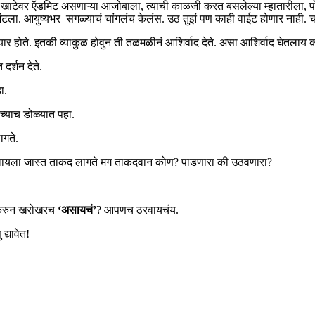
या खाटेवर ऍडमिट असणाऱ्या आजोबाला, त्याची काळजी करत बसलेल्या म्हातारीला, पो
ंटला. आयुष्यभर सगळ्याचं चांगलंच केलंस. उठ तुझं पण काही वाईट होणार नाही. 
यार होते. इतकी व्याकुळ होवुन ती तळमळीनं आशिर्वाद देते. असा आशिर्वाद घेतलाय 
दर्शन देते.
ा.
ाच्याच डोळ्यात पहा.
ागते.
ा उठवायला जास्त ताकद लागते मग ताकदवान कोण? पाडणारा की उठवणारा?
र करुन खरोखरच
‘असायचं’
? आपणच ठरवायचंय.
्यावेत!