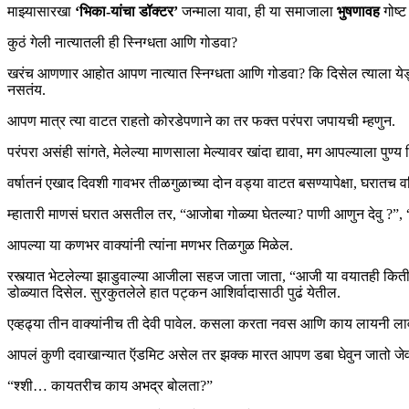
माझ्यासारखा
‘भिका-यांचा डॉक्टर’
जन्माला यावा, ही या समाजाला
भुषणावह
गोष्
कुठं गेली नात्यातली ही स्निग्धता आणि गोडवा?
खरंच आणणार आहोत आपण नात्यात स्निग्धता आणि गोडवा? कि दिसेल त्याला येड्
नसतंय.
आपण मात्र त्या वाटत राहतो कोरडेपणाने का तर फक्त परंपरा जपायची म्हणुन.
परंपरा असंही सांगते, मेलेल्या माणसाला मेल्यावर खांदा द्यावा, मग आपल्याला पुण्
वर्षातनं एखाद दिवशी गावभर तीळगुळाच्या दोन वड्या वाटत बसण्यापेक्षा, घरा
म्हातारी माणसं घरात असतील तर, “आजोबा गोळ्या घेतल्या? पाणी आणुन देवु ?
आपल्या या कणभर वाक्यांनी त्यांना मणभर तिळगुळ मिळेल.
रस्त्यात भेटलेल्या झाडुवाल्या आजीला सहज जाता जाता, “आजी या वयातही किती 
डोळ्यात दिसेल. सुरकुतलेले हात पट्कन आशिर्वादासाठी पुढं येतील.
एव्हढ्या तीन वाक्यांनीच ती देवी पावेल. कसला करता नवस आणि काय लायनी लावता
आपलं कुणी दवाखान्यात ऍडमिट असेल तर झक्क मारत आपण डबा घेवुन जातो जेवण
“श्शी… कायतरीच काय अभद्र बोलता?”