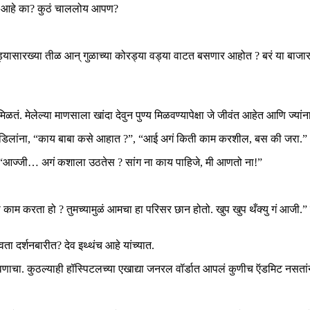
ट आहे का? कुठं चाललोय आपण?
यासारख्या तीळ आन् गुळाच्या कोरड्या वड्या वाटत बसणार आहोत ? बरं या बाजार
य मिळतं. मेलेल्या माणसाला खांदा देवुन पुण्य मिळवण्यापेक्षा जे जीवंत आहेत आणि ज्
तच वडिलांना, “काय बाबा कसे आहात ?”, “आई अगं किती काम करशील, बस की जरा.”
”, “आज्जी… अगं कशाला उठतेस ? सांग ना काय पाहिजे, मी आणतो ना!”
काम करता हो ? तुमच्यामुळं आमचा हा परिसर छान होतो. खुप खुप थँक्यु गं आजी.”
 दर्शनबारीत? देव इथ्थंच आहे यांच्यात.
ाचा. कुठल्याही हॉस्पिटलच्या एखाद्या जनरल वॉर्डात आपलं कुणीच ऍडमिट नसत