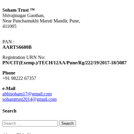
Soham Trust
™
Shivajinagar Gaothan,
Near Panchamukhi Maruti Mandir, Pune,
411005
PAN :
AARTS6680B
Registration URN No:
PN/CIT(Exemp.)/TECH/12AA/Pune/Rg/222/19/2017-18/5087
Phone
+91 98222 67357
e-Mail
abhisoham17@gmail.com
sohamtrust2014@gmail.com
Search
Search
for: