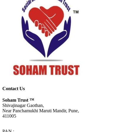
Contact Us
Soham Trust
™
Shivajinagar Gaothan,
Near Panchamukhi Maruti Mandir, Pune,
411005
PAN :