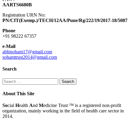
AARTS6680B
Registration URN No:
PN/CIT(Exemp.)/TECH/12AA/Pune/Rg/222/19/2017-18/5087
Phone
+91 98222 67357
e-Mail
abhisoham17@gmail.com
sohamtrust2014@gmail.com
Search
Search
for:
About This Site
So
cial
H
ealth
A
nd
M
edicine Trust
™
is a registered non-profit
organization, mainly working in the field of health care sector in
2014.