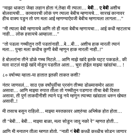
“माझा धाकटा जेव्हा लहान होता नं,तेव्हा मी त्याला…
बेबी
…
ए बेबी
अशीच
बोलवायची… कामावरची लोकं पण त्याला बेबीच म्हणायचे… सारखं कानावर
हीच वाक्य पडुन तो पण मला आई म्हणण्याऐवजी बेबीच म्हणायला लागला…”
“मी त्याला बेबी म्हणायचे आणि तो ही मला बेबीच म्हणायचा… आई कधी म्हटलाच
नाही… लोक हसायचे आम्हाला…”
“तो पडला गच्चीतुन तरी पडतांनाही…बे…बी… अशीच हाक मारली त्यानं
मला… पुन्हा मला कधीच कुणी बेबी म्हणुन हाक मारली नाही..!”
हे बोलतांना तीने डोळे गच्च मिटले… आणि माझे खांदे इतके घट्ट पकडले.. की
मला वाटलं माझे खांदे मोडुन पडतील आता… चुरा होईल माझ्या खांद्यांचा… !
८० वर्षाच्या म्हाता-या हातात इतकी ताकत कशी?
नंतर जाणवलं… साठ एक वर्षांपुर्वीचा प्रसंग तीच्या डोळ्यासमोर आला
असावा… आणि माझ्या रुपात तीला तो गच्चीतुन पडणारा तीचा बेबी दिसत
असावा, ती पुर्ण ताकदीनीशी त्याने पडु नये म्हणुन त्याच्या खांद्याला धरुन खेचत
असावी..!
मी तसाच बसुन राहिलो… माझ्या मस्तकावर अश्रुंचा अभिषेक होत होता…
ती “बेबी… बेबी… माझ्या बाळा, मला सोडुन जावु नको रे” म्हणत होती…
आणि मी मनातुन तीला म्हणत होतो, “नाही गं
बेबी
कध्धी कध्धीच सोडुन जाणार