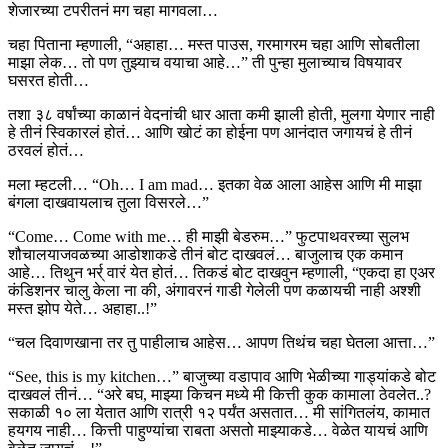
शेजारच्या टपरीतनं मग चहा मागवला…
चहा पिताना म्हणाली, “अहाहा… मस्त पाउस, गरमागरम चहा आणि सोबतीला
माझा लेक… तो पण तुझ्याच वयाचा आहे…” ती पुन्हा मुलाच्याच विषयावर
घसरत होती…
तशा ३८ वर्षांच्या काळानं वेदनांची धार आता कमी झाली होती, मुलगा येणार नाही
हे तीनं स्विकारलं होतं… आणि खोटं का होईना पण आनंदात जगायचं हे तीनं
ठरवलं होतं…
मला म्हटली… “Oh… I am mad… इतका वेळ आला आहेस आणि मी माझा
बंगला दाखवायलाच तुला विसरले…”
“Come… Come with me… ही माझी बेडरुम…” फुटपाथवरच्या सुलभ
शौचालयाजवळच्या आडोशाकडे तीनं बोट दाखवलं… बाजुलाच एक कमान
आहे… तिथुन भर्र् वारं येत होतं… तिकडं बोट दाखवुन म्हणाली, “एकदा हा एअर
कंडिशनर चालु केला ना की, अंगावरनं गाडी गेलेली पण कळायची नाही अश्शी
मस्त झोप येते… अहाहा..!”
“चल दिवाणखाना तर तु पाहीलाच आहेस… आपण तिथंच चहा घेतला आत्ता…”
“See, this is my kitchen…” बाजुच्या वडापाव आणि भेळीच्या गाड्यांकडे बोट
दाखवलं तीनं… “अरे बघ, माझ्या किचन मध्ये मी कित्ती कुक कामाला ठेवलेत..?
सकाळी १० ला येतात आणि रात्री १२ पर्यंत असतात… मी सांगितलंय, कामात
हयगय नाही… कित्ती पाहुण्यांचा राबता असतो माझ्याकडे… वेळेत यायचं आणि