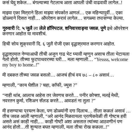
कसं घेवु शकेल… बंगल्याच्या गेटलाच आता आपली उंची वाढवावी लागेल..!
माझ्या एका मित्राने हिला माझ्या संपर्कात आणलं… एक महिन्यापुर्वी… एका
डोळ्याने दिसत नाही… ऑपरेशन करावं लागेल… सगळ्या तपासण्या केल्या.
गुरुवारी
दि.
५
जुलै
ला
लेले
हॉ
स्पिटल
,
शनिवारवाड्या जवळ
,
पुणे
इथे ऑपरेशन
करणार आहोत या मावशीचं.
हिची सोय शुक्रवारी दि. ६ जुलै रोजी एका वृद्धाश्रमात करणार आहोत.
वृद्धाश्रमात नेण्याआधी तीची अजुन गाढ भेट घ्यावी म्हणुन असाच तीला भेटायला
गेलो होतो, तीच्या फुटपाथवरच्या घरी… मला म्हणाली… “Yessss, welcome
my boy to home..!”
मी दबकत तीच्या जवळ बसलो… आजचं हीचं वय ७८ – ८० असावं…
म्हणाली, “काय घेशील ? चहा, कॉफी, ज्युस ?”
“नाही थांब, आलाच आहेस तर जेवणच करते… पनीर कोफ्ता, मलई मेथी,
नवरतन कुर्मा, रशिअन सॅलड करते… आवडतं ना तुला ?”
मी हसण्याचा प्रयत्न केला, पण डोळ्यांनी दगा दिलाच… तीला कळलं असावं …
तीच जवळ आली म्हणाली, “अरे आनंद मिळवायला प्रत्येकवेळी ती गोष्टच हवी
असते असं काही नाही,… काही गोष्टी अशा असतात त्यांच्या आठवणीनं पण
आनंद होतो…ती शुन्यात बघत म्हणाली, मला तीचा रोख कळला..!”