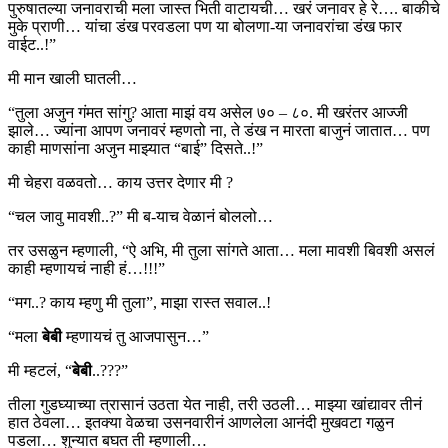
पुरुषातल्या जनावराची मला जास्त भिती वाटायची… खरं जनावर हे रे…. बाकीचे
मुके प्राणी… यांचा डंख परवडला पण या बोलणा-या जनावरांचा डंख फार
वाईट..!”
मी मान खाली घातली…
“तुला अजुन गंमत सांगु? आता माझं वय असेल ७० – ८०. मी खरंतर आज्जी
झाले… ज्यांना आपण जनावरं म्हणतो ना, ते डंख न मारता बाजुनं जातात… पण
काही माणसांना अजुन माझ्यात “बाई” दिसते..!”
मी चेहरा वळवतो… काय उत्तर देणार मी ?
“चल जावु मावशी..?” मी ब-याच वेळानं बोललो…
तर उसळुन म्हणाली, “ऐ अभि, मी तुला सांगते आता… मला मावशी बिवशी असलं
काही म्हणायचं नाही हं…!!!”
“मग..? काय म्हणु मी तुला”, माझा रास्त सवाल..!
“मला
बेबी
म्हणायचं तु आजपासुन…”
मी म्हटलं, “
बेबी
..???”
तीला गुडघ्याच्या त्रासानं उठता येत नाही, तरी उठली… माझ्या खांद्यावर तीनं
हात ठेवला… इतक्या वेळचा उसनवारीनं आणलेला आनंदी मुखवटा गळुन
पडला… शुन्यात बघत ती म्हणाली…