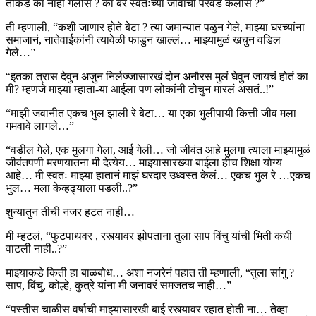
तीकडं का नाही गेलीस ? का बरं स्वतःच्या जीवाची परवड केलीस ?”
ती म्हणाली, “कशी जाणार होते बेटा ? त्या जमान्यात पळुन गेले, माझ्या घरच्यांना
समाजानं, नातेवाईकांनी त्यावेळी फाडुन खाल्लं… माझ्यामुळं खचुन वडिल
गेले…”
“इतका त्रास देवुन अजुन निर्लज्जासारखं दोन अनौरस मुलं घेवुन जायचं होतं का
मी? म्हणजे माझ्या म्हाता-या आईला पण लोकांनी टोचुन मारलं असतं..!”
“माझी जवानीत एकच भुल झाली रे बेटा… या एका भुलीपायी कित्ती जीव मला
गमवावे लागले…”
“वडील गेले, एक मुलगा गेला, आई गेली… जो जीवंत आहे मुलगा त्याला माझ्यामुळं
जीवंतपणी मरणयातना मी देत्येय… माझ्यासारख्या बाईला हीच शिक्षा योग्य
आहे… मी स्वतः माझ्या हातानं माझं घरदार उध्वस्त केलं… एकच भुल रे …एकच
भुल… मला केव्हढ्याला पडली..?”
शुन्यातुन तीची नजर हटत नाही…
मी म्हटलं, “फुटपाथवर , रस्त्यावर झोपताना तुला साप विंचु यांची भिती कधी
वाटली नाही..?”
माझ्याकडे किती हा बाळबोध… अशा नजरेनं पहात ती म्हणाली, “तुला सांगु ?
साप, विंचु, कोल्हे, कुत्रे यांना मी जनावरं समजतच नाही…”
“पस्तीस चाळीस वर्षाची माझ्यासारखी बाई रस्त्यावर रहात होती ना… तेव्हा