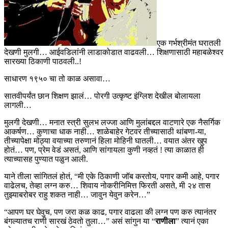
एक गर्भश्रीमंत घरातली
देखणी मुलगी… आईवडिलांनी लाडाकोडात वाढवली… शिक्षणासाठी महाबळेश्वर
सारख्या ठिकाणी पाठवली..!
साधारण १९५० चा तो काळ असावा…
सातवीपर्यंत छान शिक्षण झालं… पोरगी उत्कृष्ट इंग्लिश देखील बोलायला
लागली…
मुलगी देखणी… मनात स्त्री सुलभ लज्जा आणि मुलांबद्दल वाटणारे एक नैसर्गिक
आकर्षण… कुणाचा धाक नाही… शाळेबाहेर गेटवर तीच्यासाठी थांबणा-या,
तीच्यापेक्षा मोठ्या वयाच्या तरुणानं हिला मोहिनी घातली… वयात अंतर खुप
होतं… पण, प्रेम वेडं असतं, आणि सांगायला कुणी नव्हतं ! त्या काळात ही
त्याच्यासह पुण्यात पळुन आली.
याने तीला सांगितलं होतं, “मी एके ठिकाणी जॉब करतोय, पगार कमी आहे, पगार
वाढेलच, तेव्हा लग्न करु… शिवाय नोकरीनिमित्त फिरती असते, मी २४ तास
तुझ्याबरोबर राहु शकत नाही… जावुन येवुन करेन…”
“आपण घर घेवुच, पण जरा कळ काढ, पगार वाढला की लग्न पण करु त्यानंतर
बंगल्यातच राणी सारखं ठेवतो तुला…” असं सांगुन या “
राणीला
” त्यानं एका