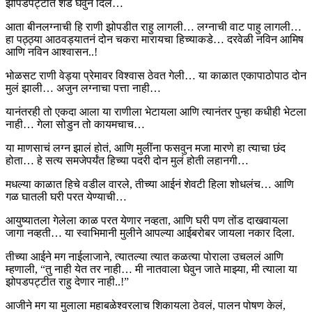
झोपडपट्टीत शेड घेवुन दिलं…
आता बीनलग्नाची हि राणी झोपडीत राहु लागली… लग्नाची वाट पाहु लागली…
हा पठ्ठ्या आठवड्यातनं दोन चकरा मारायचा हिच्याकडे… दरवेळी नविन आमिष
आणि नविन आश्वासन..!
भोळसट राणी वेड्या प्रेमावर विश्वास ठेवत गेली… या काळात एकापाठोपाठ दोन
मुलं झाली… अजुन लग्नाचा पत्ता नाही…
यानंतरही तो एकदा आला या राणीला भेटायला आणि त्यानंतर पुन्हा कधीही भेटला
नाही… गेला सोडुन तो कायमचाच…
या माणसाचं लग्न झालं होतं, आणि मुलींना फसवुन मजा मारणे हा त्याचा छंद
होता… हे सत्य समजेपर्यंत हिच्या पदरी दोन मुलं होती लहानगी…
मधल्या काळात हिचे वडील वारले, तीच्या आईनं शेवटी हिला शोधलंच… आणि
गळ घातली घरी परत येण्याची…
आयुष्यातला गेलेला काळ परत येणार नव्हता, आणि घरी पण तोंड दाखवायला
जागा नव्हती… या स्वाभिमानी मुलीने आपल्या आईबरोबर जायला नकार दिला.
तीच्या आईने मग नाईलाजाने, त्यातल्या त्यात कळत्या पोराला उचललं आणि
म्हणाली, “तु नाही येत तर नाही… मी नातवाला घेवुन जाते माझ्या, मी त्याला या
झोपडपट्टीत राहु देणार नाही..!”
आजीने मग या मुलाला महाबळेश्वरलाच शिकायला ठेवलं, पालन पोषण केलं,