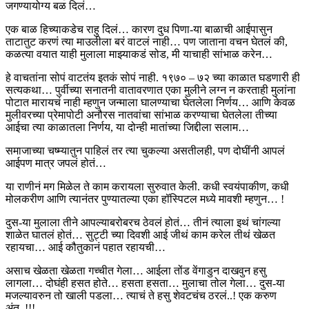
जगण्यायोग्य बळ दिलं…
एक बाळ हिच्याकडेच राहु दिलं… कारण दुध पिणा-या बाळाची आईपासुन
ताटातुट करणं त्या माउलीला बरं वाटलं नाही… पण जाताना वचन घेतलं की,
कळत्या वयात याही मुलाला माझ्याकडं सोड, मी याचाही सांभाळ करेन…
हे वाचतांना सोपं वाटतंय इतकं सोपं नाही. १९७० – ७२ च्या काळात घडणारी ही
सत्यकथा… पुर्वीच्या सनातनी वातावरणात एका मुलीने लग्न न करताही मुलांना
पोटात मारायचं नाही म्हणुन जन्माला घालण्याचा घेतलेला निर्णय… आणि केवळ
मुलीवरच्या प्रेमापोटी अनौरस नातवांचा सांभाळ करण्याचा घेतलेला तीच्या
आईचा त्या काळातला निर्णय, या दोन्ही मातांच्या जिद्दीला सलाम…
समाजाच्या चष्म्यातुन पाहिलं तर त्या चुकल्या असतीलही, पण दोघींनी आपलं
आईपण मात्र जपलं होतं…
या राणीनं मग मिळेल ते काम करायला सुरुवात केली. कधी स्वयंपाकीण, कधी
मोलकरीण आणि त्यानंतर पुण्यातल्या एका हॉस्पिटल मध्ये मावशी म्हणुन… !
दुस-या मुलाला तीने आपल्याबरोबरच ठेवलं होतं… तीनं त्याला इथं चांगल्या
शाळेत घातलं होतं… सुट्टी च्या दिवशी आई जीथं काम करेल तीथं खेळत
रहायचा… आई कौतुकानं पहात रहायची…
असाच खेळता खेळता गच्चीत गेला… आईला तोंड वेंगाडुन दाखवुन हसु
लागला… दोघंही हसत होते… हसता हसता… मुलाचा तोल गेला… दुस-या
मजल्यावरुन तो खाली पडला… त्याचं ते हसु शेवटचंच ठरलं..! एक करुण
अंत..!!!