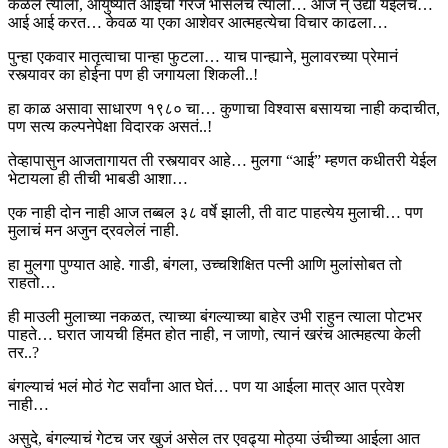
कळेल त्याला, आयुष्यात आईची गरज भासेलच त्याला… आज न् उद्या येईलच…
आई आई करत… केवळ या एका आशेवर आत्महत्येचा विचार काढला…
पुन्हा एकवार मातृत्वाचा पान्हा फुटला… याच पान्ह्याने, मुलावरच्या प्रेमानं
रस्त्यावर का होईना पण ही जगायला शिकली..!
हा काळ असावा साधारण १९८० चा… कुणाचा विश्वास बसायचा नाही कदाचीत,
पण सत्य कल्पनेपेक्षा विदारक असतं..!
तेव्हापासुन आजतागायत ती रस्त्यावर आहे… मुलगा “आई” म्हणत कधीतरी येईल
भेटायला ही तीची भाबडी आशा…
एक नाही दोन नाही आज तब्बल ३८ वर्षे झाली, ती वाट पाहत्येय मुलाची… पण
मुलाचं मन अजुन द्रवलेलं नाही.
हा मुलगा पुण्यात आहे. गाडी, बंगला, उच्चशिक्षित पत्नी आणि मुलांसोबत तो
राहतो…
ही माउली मुलाच्या नकळत, त्याच्या बंगल्याच्या बाहेर उभी राहुन त्याला पोटभर
पाहते… घरात जायची हिंमत होत नाही, न जाणो, त्यानं खरंच आत्महत्या केली
तर..?
बंगल्याचं भलं मोठं गेट सर्वांना आत घेतं… पण या आईला मात्र आत प्रवेश
नाही…
असुदे, बंगल्याचं गेटच जर खुजं असेल तर एवढ्या मोठ्या उंचीच्या आईला आत