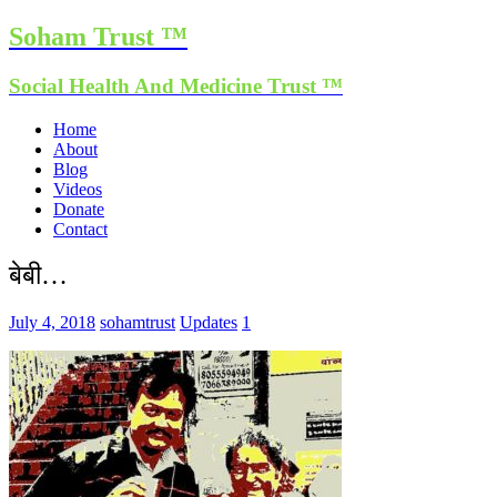
Soham Trust ™
Social Health And Medicine Trust ™
Home
About
Blog
Videos
Donate
Contact
बेबी…
July 4, 2018
sohamtrust
Updates
1