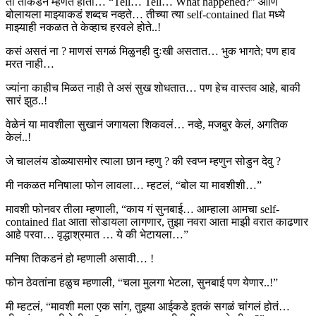
ती तीकडनं म्हणत होती… “Tell… Tell… What happened?” आणि
बोलायला माझ्याकडं शब्दच नव्हते… तीच्या त्या self-contained flat मध्ये
माझ्याही नकळत ते केव्हाच हरवले होते..!
कसं असतं ना ? माणसं सगळं मिळुनही दुःखी असतात… भुक भागते; पण हाव
मरत नाही…
ज्यांना काहीच मिळत नाही ते असं सुख शोधतात… पण हेच वास्तव आहे, बाकी
सारं झुठ..!
वेळेनं या मावशीला सुखानं जगायला शिकवलं… नव्हे, मजबुर केलं, अगतिक
केलं..!
जे चाललंय डोळ्यासमोर त्याला छान म्हणु ? की स्वप्न म्हणुन सोडुन देवु ?
मी नकळत मनिषाला फोन लावला… म्हटलं, “बोल या मावशीशी…”
मावशी फोनवर तीला म्हणाली, “काय गं सुनबाई… आम्हाला आमचा self-
contained flat आता सोडायला लागणार, तुझा नवरा आता माझी वरात काढणार
आहे परवा… वृद्धाश्रमात … ये की भेटायला…”
मनिषा तिकडनं हो म्हणाली असावी… !
फोन ठेवतांना हळुच म्हणाली, “चला मुलगा भेटला, सुनबाई पण येणार..!”
मी म्हटलं, “मावशी मला एक सांग, तुझ्या आईकडे इतकं सगळं चांगलं होतं…