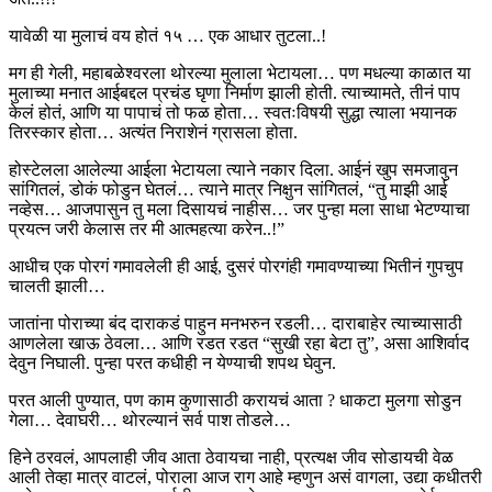
यावेळी या मुलाचं वय होतं १५ … एक आधार तुटला..!
मग ही गेली, महाबळेश्वरला थोरल्या मुलाला भेटायला… पण मधल्या काळात या
मुलाच्या मनात आईबद्दल प्रचंड घृणा निर्माण झाली होती. त्याच्यामते, तीनं पाप
केलं होतं, आणि या पापाचं तो फळ होता… स्वतःविषयी सुद्धा त्याला भयानक
तिरस्कार होता… अत्यंत निराशेनं ग्रासला होता.
होस्टेलला आलेल्या आईला भेटायला त्याने नकार दिला. आईनं खुप समजावुन
सांगितलं, डोकं फोडुन घेतलं… त्याने मात्र निक्षुन सांगितलं, “तु माझी आई
नव्हेस… आजपासुन तु मला दिसायचं नाहीस… जर पुन्हा मला साधा भेटण्याचा
प्रयत्न जरी केलास तर मी आत्महत्या करेन..!”
आधीच एक पोरगं गमावलेली ही आई, दुसरं पोरगंही गमावण्याच्या भितीनं गुपचुप
चालती झाली…
जातांना पोराच्या बंद दाराकडं पाहुन मनभरुन रडली… दाराबाहेर त्याच्यासाठी
आणलेला खाऊ ठेवला… आणि रडत रडत “सुखी रहा बेटा तु”, असा आशिर्वाद
देवुन निघाली. पुन्हा परत कधीही न येण्याची शपथ घेवुन.
परत आली पुण्यात, पण काम कुणासाठी करायचं आता ? धाकटा मुलगा सोडुन
गेला… देवाघरी… थोरल्यानं सर्व पाश तोडले…
हिने ठरवलं, आपलाही जीव आता ठेवायचा नाही, प्रत्यक्ष जीव सोडायची वेळ
आली तेव्हा मात्र वाटलं, पोराला आज राग आहे म्हणुन असं वागला, उद्या कधीतरी