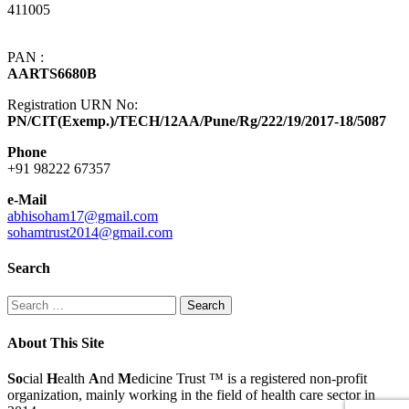
411005
PAN :
AARTS6680B
Registration URN No:
PN/CIT(Exemp.)/TECH/12AA/Pune/Rg/222/19/2017-18/5087
Phone
+91 98222 67357
e-Mail
abhisoham17@gmail.com
sohamtrust2014@gmail.com
Search
Search
for:
About This Site
So
cial
H
ealth
A
nd
M
edicine Trust
™
is a registered non-profit
organization, mainly working in the field of health care sector in