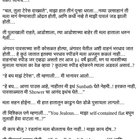
वेळेत जायचं…!”
“चल, तुला टेरेस दाखवते”, माझा हात तीनं पुन्हा धरला…नव्या उत्साहानं ती
मला मागं येण्यासाठी ओढत होती, आणि कधी नव्हे ते माझी पावलं जड झाली
होती…
ती पुलाखाली राहते, आडोशाला, त्या आडोशाच्या बाहेर ती मला हाताला धरुन
गेली…
अंगावर पावसाच्या सरी कोसळत होत्या, अंगावर येतील अशी वाहनं भरधाव जात
होती… हे कुठं जातात इतक्या भरधाव स्पीडने मला अज्जुन कळलं नाही…
वाहनांचा स्पीड जर एव्हढा असतो तर आज ३८ वर्षे झाली, मग या मावशीच्या
मुलाला यायला का वेळ व्हावा ? कुठल्या स्पीड ब्रेकरने त्याला अडवलं असावं..?
“हे बघ माझं टेरेस”, ती म्हणाली… मी भानावर आलो…
“हे बघ… आत्ता पाउस आहे, नाहीतर मी इथं Sunbath घेते नेहमी..! हरकत नाही,
पावसाळ्यात मी Shower चा आनंद इथंच घेते…”
मला सहन होईना… मी हात हातातुन काढुन घेत डोळे पुसायला लागलो…
ती मिश्किल पणे म्हणाली…”You Jealous… माझा self-contained flat बघुन
तुलाही हेवा वाटला ना..?”
मी काय बोलु ? रडतांना मला बोलताच येत नाही..! माझा काय दोष..?