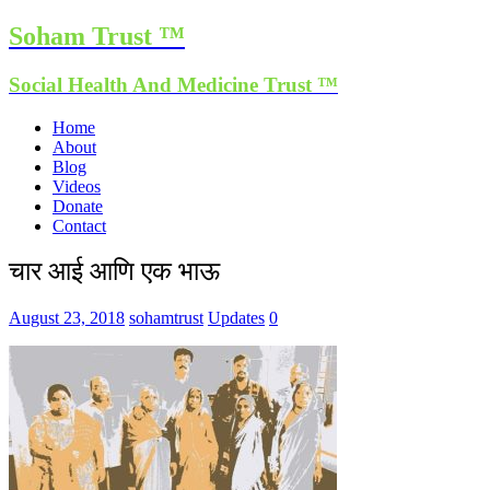
Soham Trust ™
Social Health And Medicine Trust ™
Home
About
Blog
Videos
Donate
Contact
चार आई आणि एक भाऊ
August 23, 2018
sohamtrust
Updates
0