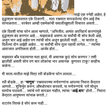
माझे एक स्नेही आहेत, हे
वृद्धाश्रम चालवतात एके ठिकाणी… मला रस्त्यात सापडलेल्या दोन आई तेच
सांभाळतात… वरचेवर आम्ही एकमेकांची ख्यालीखुशाली विचारत असतो…
एके दिवशी यांचा फोन आला म्हणाले, “अभिजीत, अत्यंत अपरिहार्य कारणांमुळे
वृद्धाश्रम बंद करणार आहे… माझ्याकडे असणा-या सर्वांची मी सोय केली आहे,
अजुन चार आई आहेत पण त्यांची सोय अजुन झालेली नाही… या चारांत तु
दिलेल्या दोन आईही आहेत… या सर्वांची सोय तुला पहावी लागेल…” त्यांच्या
आवाजात अगतिकता होती… आर्जव होतं…
माझ्यावर बाँब पडल्यागत मला झालं, मी अचानक कुठं सोय करणार ? तशी
झालीही असती सोय पण चार लोकांचा भार अचानक कुणावर टाकु? काहीच
कळेना…
मी साता-यातील माझे मित्र रवी बोडकेंना फोन लावला…
रवी बोडके… हा “
माणुस
” रस्त्यावरच्या मनोरुग्णांना आपल्या निवारा केंद्रात
आणतो… शुचिर्भुत करुन, औषधोपचार करवतो, या मनोरुग्णांचे पत्ते शोधुन
घरपोच पाठवतो… ज्यांचे पत्ते सापडत नाहीत, त्यांचा “
आई-बाप
” होतो… निवारा
केंद्रात आयुष्यभर सांभाळ करतो..!
वाटतंय तितकं हे सोपं काम नाही…