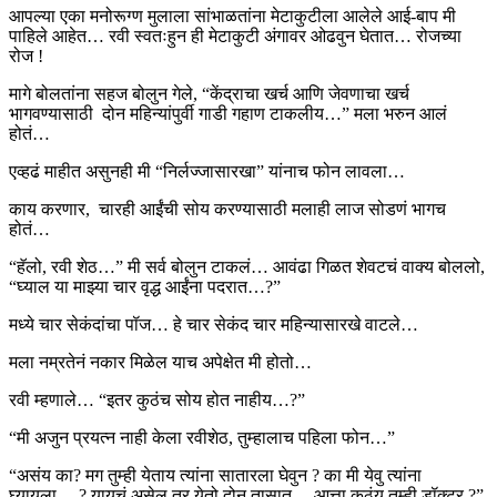
आपल्या एका मनोरूग्ण मुलाला सांभाळतांना मेटाकुटीला आलेले आई-बाप मी
पाहिले आहेत… रवी स्वतःहुन ही मेटाकुटी अंगावर ओढवुन घेतात… रोजच्या
रोज !
मागे बोलतांना सहज बोलुन गेले, “केंद्राचा खर्च आणि जेवणाचा खर्च
भागवण्यासाठी दोन महिन्यांपुर्वी गाडी गहाण टाकलीय…” मला भरुन आलं
होतं…
एव्हढं माहीत असुनही मी “निर्लज्जासारखा” यांनाच फोन लावला…
काय करणार, चारही आईंची सोय करण्यासाठी मलाही लाज सोडणं भागच
होतं…
“हॅलो, रवी शेठ…” मी सर्व बोलुन टाकलं… आवंढा गिळत शेवटचं वाक्य बोललो,
“घ्याल या माझ्या चार वृद्ध आईंना पदरात…?”
मध्ये चार सेकंदांचा पॉज… हे चार सेकंद चार महिन्यासारखे वाटले…
मला नम्रतेनं नकार मिळेल याच अपेक्षेत मी होतो…
रवी म्हणाले… “इतर कुठंच सोय होत नाहीय…?”
“मी अजुन प्रयत्न नाही केला रवीशेठ, तुम्हालाच पहिला फोन…”
“असंय का? मग तुम्ही येताय त्यांना सातारला घेवुन ? का मी येवु त्यांना
घ्यायला… ? यायचं असेल तर येतो दोन तासात… आत्ता कुठंय तुम्ही डॉक्टर ?”