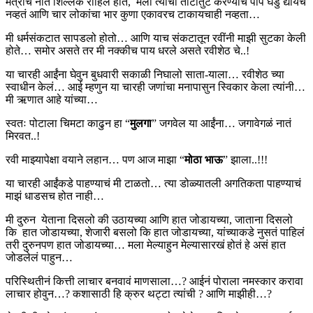
मैत्रीचं नातं शिल्लक राहिलं होतं, मला त्यांची ताटातुट करण्याचं पाप घडु द्यायचं
नव्हतं आणि चार लोकांचा भार कुणा एकावरच टाकायचाही नव्हता…
मी धर्मसंकटात सापडलो होतो… आणि याच संकटातून रवींनी माझी सुटका केली
होते… समोर असते तर मी नक्कीच पाय धरले असते रवीशेठ चे..!
या चारही आईंना घेवुन बुधवारी सकाळी निघालो साता-याला… रवीशेठ च्या
स्वाधीन केलं… आई म्हणुन या चारही जणांचा मनापासुन स्विकार केला त्यांनी…
मी ऋणात आहे यांच्या…
स्वतः पोटाला चिमटा काढुन हा “
मुलगा
” जगवेल या आईंना… जगावेगळं नातं
मिरवत..!
रवी माझ्यापेक्षा वयाने लहान… पण आज माझा “
मोठा भाऊ
” झाला..!!!
या चारही आईंकडे पाहण्याचं मी टाळतो… त्या डोळ्यातली अगतिकता पाहण्याचं
माझं धाडसच होत नाही…
मी दुरुन येताना दिसलो की उठायच्या आणि हात जोडायच्या, जाताना दिसलो
कि हात जोडायच्या, शेजारी बसलो कि हात जोडायच्या, यांच्याकडे नुसतं पाहिलं
तरी दुरुनपण हात जोडायच्या… मला मेल्याहुन मेल्यासारखं होतं हे असं हात
जोडलेलं पाहुन…
परिस्थितीनं कित्ती लाचार बनवावं माणसाला…? आईनं पोराला नमस्कार करावा
लाचार होवुन…? कशासाठी हि क्रुर थट्टा त्यांची ? आणि माझीही…?