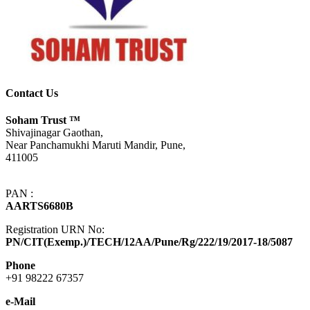
Contact Us
Soham Trust
™
Shivajinagar Gaothan,
Near Panchamukhi Maruti Mandir, Pune,
411005
PAN :
AARTS6680B
Registration URN No:
PN/CIT(Exemp.)/TECH/12AA/Pune/Rg/222/19/2017-18/5087
Phone
+91 98222 67357
e-Mail