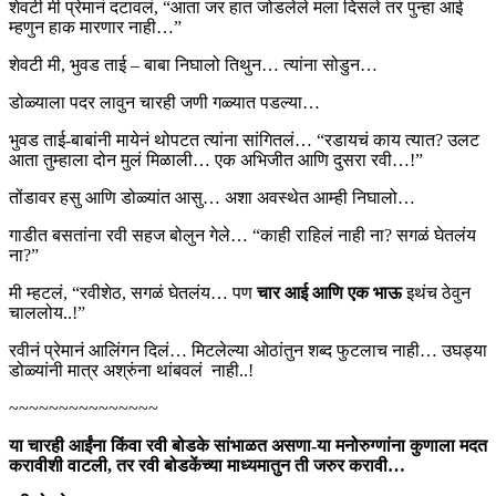
शेवटी मी प्रेमानं दटावलं, “आता जर हात जोडलेले मला दिसले तर पुन्हा आई
म्हणुन हाक मारणार नाही…”
शेवटी मी, भुवड ताई – बाबा निघालो तिथुन… त्यांना सोडुन…
डोळ्याला पदर लावुन चारही जणी गळ्यात पडल्या…
भुवड ताई-बाबांनी मायेनं थोपटत त्यांना सांगितलं… “रडायचं काय त्यात? उलट
आता तुम्हाला दोन मुलं मिळाली… एक अभिजीत आणि दुसरा रवी…!”
तोंडावर हसु आणि डोळ्यांत आसु… अशा अवस्थेत आम्ही निघालो…
गाडीत बसतांना रवी सहज बोलुन गेले… “काही राहिलं नाही ना? सगळं घेतलंय
ना?”
मी म्हटलं, “रवीशेठ, सगळं घेतलंय… पण
चार आई आणि एक भाऊ
इथंच ठेवुन
चाललोय..!”
रवीनं प्रेमानं आलिंगन दिलं… मिटलेल्या ओठांतुन शब्द फुटलाच नाही… उघड्या
डोळ्यांनी मात्र अश्रुंना थांबवलं नाही..!
~~~~~~~~~~~~~~~
या चारही आईंना किंवा रवी बोडके सांभाळत असणा-या
मनोरुग्णांना कुणाला मदत
करावीशी वाटली
,
तर रवी बोडकेंच्या माध्यमातुन ती जरुर करावी…