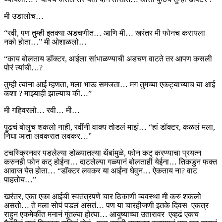
मी उडालोच…
“रवी, पण तुम्ही इतक्या अडचणीत… आणि मी… खरंतर मी फोनच करायला
नको होता…” मी ओशाळलो…
“काय बोलताय डॉक्टर, आईला सांभाळण्याची अडचण वाटते तर आपण कसली
पोरं त्यांची…?
तुम्ही त्यांना आई म्हणता, मला भाऊ समजता… मग तुमच्या एकट्याच्याच या आई
कशा ? माझ्याही झाल्याच की…”
मी गहिवरलो… रवी… मी…
पुढचं बोलुच शकलो नाही, रवींनी वाक्य तोडलं माझं… “हां डॉक्टर, कळलं मला,
निघा आता लवकरात लवकर…”
टचस्क्रिनवर पडलेल्या डोळ्यातल्या थेंबांमुळे, फोन कट् करण्याचा प्रयत्न
करुनही फोन कट् होईना… दाटलेल्या गळ्यानं बोलताही येईना… तिकडुन फक्त
आवाज येत होता… “डॉक्टर लवकर या आईंना घेवुन… ऐकताय ना? वाट
पाहतोय…”
खरंतर, एका एका आईची स्वतंत्रपणे चार ठिकाणी व्यवस्था मी करु शकलो
असतो… ते मला सोपं पडलं असतं… पण या चारहीजणी इतके दिवस एकत्र
राहुन एकमेकींत मनानं गुंतल्या होत्या… आयुष्याच्या उतारावर एव्हढं एकच