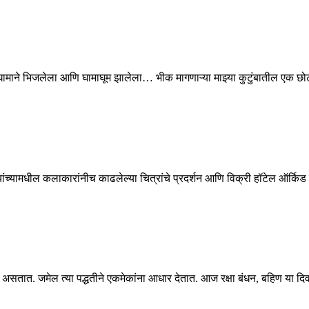
 घामाने भिजलेला आणि घामाघूम झालेला… भीक मागणाऱ्या माझ्या कुटुंबातील एक छो
ा यांच्यामधील कलाकारांनीच काढलेल्या चित्रांचे प्रदर्शन आणि विक्री हॉटेल ऑर्कि
 असतात. जमेल त्या पद्धतीने एकमेकांना आधार देतात. आज रक्षा बंधन, बहिण या द