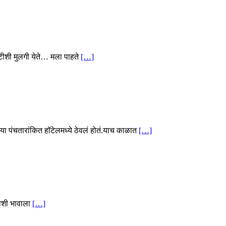
टीशी मुलगी येते… मला पाहते
[…]
ड या पंचतारांकित हॉटेलमध्ये ठेवलं होतं.याच काळात
[…]
िवशी भावाला
[…]