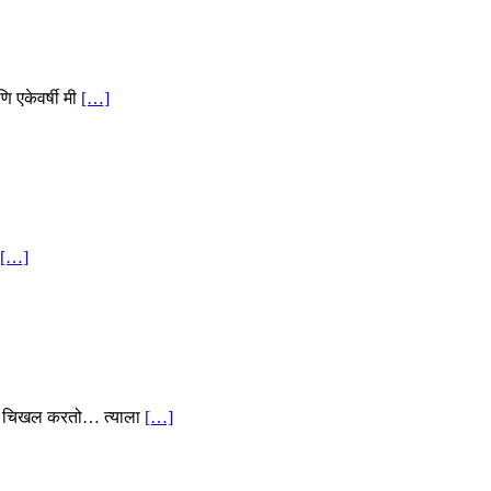
ि एकेवर्षी मी
[…]
[…]
ाचा चिखल करतो… त्याला
[…]