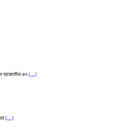
ुर्बल घटकातील ७५
[…]
याल
[…]