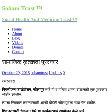
Soham Trust ™
Social Health And Medicine Trust ™
Home
About
Blog
Videos
Donate
Contact
सामाजिक कृतज्ञता पुरस्कार
October 29, 2018
sohamtrust
Updates
0
नमस्कार!
प्रिसीजन फाऊंडेशन
,
सोलापुर
तर्फे मी व मनिषा आम्हां दोघांनाही एक पुरस्कार
जाहीर झालाय.
त्याचा स्विकार करण्यासाठी आम्ही दोघेही सोलापुरला उद्या येत आहोत.
शिवछत्रपती रंगभवन येथे या कार्यक्रमाचं आयोजन केले आहे.