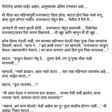
रिपोर्टस् अत्यंत वाईट आहेत, आयुष्याच्या अंतिम टप्प्यावर आहे…
मी तीला चार महिन्यांपुर्वी वजनकाटा दिला होता, म्हटलं होतं भिक नको मागु,
कष्ट तुला होणार नाहीत, वजनकाटा घेवुन बैस… येतील ते पैसे घे…
आनंदाने ती तयार झाली होती… वजनकाटा घेवुन बसायची… भिकेपेक्षा
वजनकाट्यावर पैसे जास्त मिळायचे… ती खुष आणि म्हणुन मी ही खुष…
बरेच दिवस भेटली नाही, पण मागच्या महीन्यात भेटली तेव्हा पुन्हा भिक मागतांना
दिसली, म्हटलं, “काय गं…? इथं कशी परत?” तर म्हणाली, “वजनकाटा काढुन
घेतला जबरदस्तीनं येकानं..! मग काय करणार आले हितं पुना भिक मागायला…”
म्हटलं, “काढुन घेतला? घेवु दे… दुसरा देतो, पण तु पुन्हा भीक नाही
मागायची…”
म्हणाली, “नको डाक्टर, आता नको काटा… चार सहा महिन्यात जायचंच आहे…
वाया जाईल काटा..!”
म्हटलं, “कुठं जायचंय…?”
“मी आता येडस नं मरणारच हाय डाक्टर… माज्या पेशी कमी झालेत, माजा
भरवसा न्हाय, कशाला काटा वाया घालवता?”
“क्काय, अगं काय बोलते? येडी आहेस का तु? तुला काहीच होणार नाही…” मी
आवंढा गिळत म्हटलं…