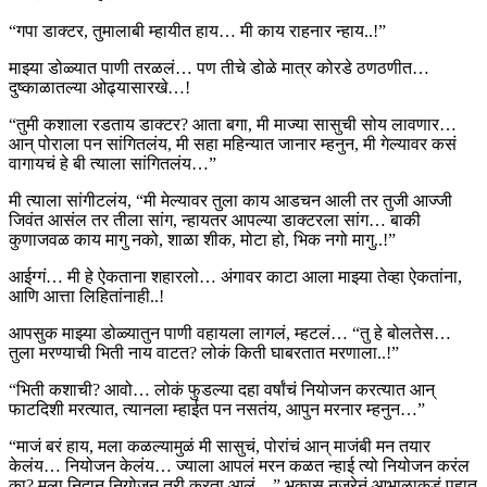
“गपा डाक्टर, तुमालाबी म्हायीत हाय… मी काय राहनार न्हाय..!”
माझ्या डोळ्यात पाणी तरळलं… पण तीचे डोळे मात्र कोरडे ठणठणीत…
दुष्काळातल्या ओढ्यासारखे…!
“तुमी कशाला रडताय डाक्टर? आता बगा, मी माज्या सासुची सोय लावणार…
आन् पोराला पन सांगितलंय, मी सहा महिन्यात जानार म्हनुन, मी गेल्यावर कसं
वागायचं हे बी त्याला सांगितलंय…”
मी त्याला सांगीटलंय, “मी मेल्यावर तुला काय आडचन आली तर तुजी आज्जी
जिवंत आसंल तर तीला सांग, न्हायतर आपल्या डाक्टरला सांग… बाकी
कुणाजवळ काय मागु नको, शाळा शीक, मोटा हो, भिक नगो मागु..!”
आईग्गं… मी हे ऐकताना शहारलो… अंगावर काटा आला माझ्या तेव्हा ऐकतांना,
आणि आत्ता लिहितांनाही..!
आपसुक माझ्या डोळ्यातुन पाणी वहायला लागलं, म्हटलं… “तु हे बोलतेस…
तुला मरण्याची भिती नाय वाटत? लोकं किती घाबरतात मरणाला..!”
“भिती कशाची? आवो… लोकं फुडल्या दहा वर्षांचं नियोजन करत्यात आन्
फाटदिशी मरत्यात, त्यानला म्हाईत पन नसतंय, आपुन मरनार म्हनुन…”
“माजं बरं हाय, मला कळल्यामुळं मी सासुचं, पोरांचं आन् माजंबी मन तयार
केलंय… नियोजन केलंय… ज्याला आपलं मरन कळत न्हाई त्यो नियोजन करंल
का? मला निदान नियोजन तरी करता आलं…” भकास नजरेनं आभाळाकडं पहात