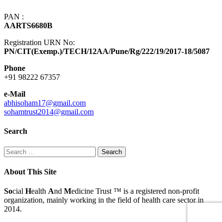
PAN :
AARTS6680B
Registration URN No:
PN/CIT(Exemp.)/TECH/12AA/Pune/Rg/222/19/2017-18/5087
Phone
+91 98222 67357
e-Mail
abhisoham17@gmail.com
sohamtrust2014@gmail.com
Search
Search
for:
About This Site
So
cial
H
ealth
A
nd
M
edicine Trust
™
is a registered non-profit
organization, mainly working in the field of health care sector in
2014.