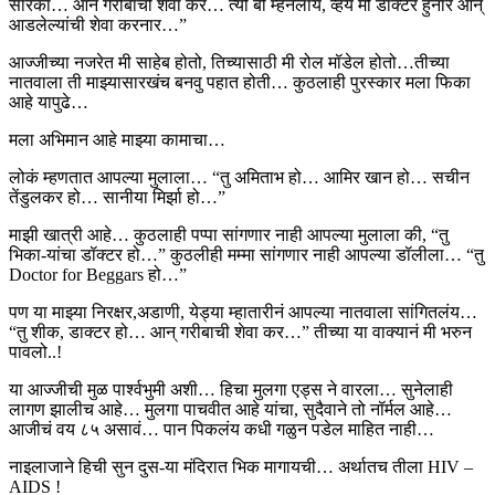
सारका… आन गरीबाची शेवा कर… त्यो बी म्हनलाय, व्हय मी डाक्टर हुनार आन्
आडलेल्यांची शेवा करनार…”
आज्जीच्या नजरेत मी साहेब होतो, तिच्यासाठी मी रोल मॉडेल होतो…तीच्या
नातवाला ती माझ्यासारखंच बनवु पहात होती… कुठलाही पुरस्कार मला फिका
आहे यापुढे…
मला अभिमान आहे माझ्या कामाचा…
लोकं म्हणतात आपल्या मुलाला… “तु अमिताभ हो… आमिर खान हो… सचीन
तेंडुलकर हो… सानीया मिर्झा हो…”
माझी खात्री आहे… कुठलाही पप्पा सांगणार नाही आपल्या मुलाला की, “तु
भिका-यांचा डॉक्टर हो…” कुठलीही मम्मा सांगणार नाही आपल्या डॉलीला… “तु
Doctor for Beggars हो…”
पण या माझ्या निरक्षर,अडाणी, येड्या म्हातारीनं आपल्या नातवाला सांगितलंय…
“तु शीक, डाक्टर हो… आन् गरीबाची शेवा कर…” तीच्या या वाक्यानं मी भरुन
पावलो..!
या आज्जीची मुळ पार्श्वभुमी अशी… हिचा मुलगा एड्स ने वारला… सुनेलाही
लागण झालीच आहे… मुलगा पाचवीत आहे यांचा, सुदैवाने तो नॉर्मल आहे…
आजीचं वय ८५ असावं… पान पिकलंय कधी गळुन पडेल माहित नाही…
नाइलाजाने हिची सुन दुस-या मंदिरात भिक मागायची… अर्थातच तीला HIV –
AIDS !