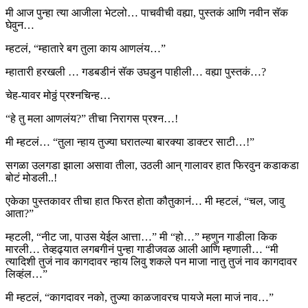
मी आज पुन्हा त्या आजीला भेटलो… पाचवीची वह्या, पुस्तकं आणि नवीन सॅक
घेवुन…
म्हटलं, “म्हातारे बग तुला काय आणलंय…”
म्हातारी हरखली … गडबडीनं सॅक उघडुन पाहीली… वह्या पुस्तकं…?
चेह-यावर मोठ्ठं प्रश्नचिन्ह…
“हे तु मला आणलंय?” तीचा निरागस प्रश्न…!
मी म्हटलं… “तुला न्हाय तुज्या घरातल्या बारक्या डाक्टर साटी…!”
सगळा उलगडा झाला असावा तीला, उठली आन् गालावर हात फिरवुन कडाकडा
बोटं मोडली..!
एकेका पुस्तकावर तीचा हात फिरत होता कौतुकानं… मी म्हटलं, “चल, जावु
आता?”
म्हटली, “नीट जा, पाउस येईल आत्ता…” मी “हो…” म्हणुन गाडीला किक
मारली… तेव्हढ्यात लगबगीनं पुन्हा गाडीजवळ आली आणि म्हणाली… “मी
त्यादिशी तुजं नाव कागदावर न्हाय लिवु शकले पन माजा नातु तुजं नाव कागदावर
लिव्हंल…”
मी म्हटलं, “कागदावर नको, तुज्या काळजावरच पायजे मला माजं नाव…”