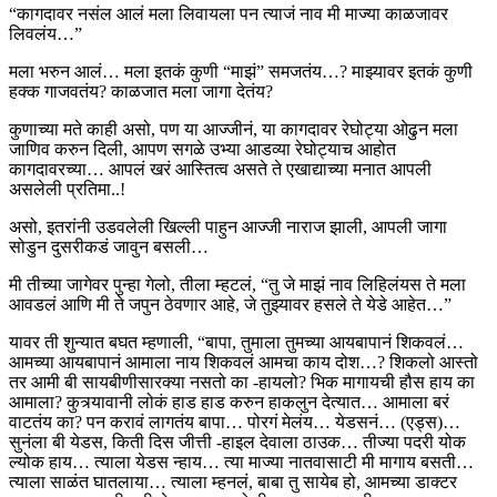
“कागदावर नसंल आलं मला लिवायला पन त्याजं नाव मी माज्या काळजावर
लिवलंय…”
मला भरुन आलं… मला इतकं कुणी “माझं” समजतंय…? माझ्यावर इतकं कुणी
हक्क गाजवतंय? काळजात मला जागा देतंय?
कुणाच्या मते काही असो, पण या आज्जीनं, या कागदावर रेघोट्या ओढुन मला
जाणिव करुन दिली, आपण सगळे उभ्या आडव्या रेघोट्याच आहोत
कागदावरच्या… आपलं खरं आस्तित्व असते ते एखाद्याच्या मनात आपली
असलेली प्रतिमा..!
असो, इतरांनी उडवलेली खिल्ली पाहुन आज्जी नाराज झाली, आपली जागा
सोडुन दुसरीकडं जावुन बसली…
मी तीच्या जागेवर पुन्हा गेलो, तीला म्हटलं, “तु जे माझं नाव लिहिलंयस ते मला
आवडलं आणि मी ते जपुन ठेवणार आहे, जे तुझ्यावर हसले ते येडे आहेत…”
यावर ती शुन्यात बघत म्हणाली, “बापा, तुमाला तुमच्या आयबापानं शिकवलं…
आमच्या आयबापानं आमाला नाय शिकवलं आमचा काय दोश…? शिकलो आस्तो
तर आमी बी सायबीणीसारक्या नसतो का -हायलो? भिक मागायची हौस हाय का
आमाला? कुत्र्यावानी लोकं हाड हाड करुन हाकलुन देत्यात… आमाला बरं
वाटतंय का? पन करावं लागतंय बापा… पोरगं मेलंय… येडसनं… (एड्स)…
सुनंला बी येडस, किती दिस जीत्ती -हाइल देवाला ठाउक… तीज्या पदरी योक
ल्योक हाय… त्याला येडस न्हाय… त्या माज्या नातवासाटी मी मागाय बसती…
त्याला साळंत घातलाया… त्याला म्हनलं, बाबा तु सायेब हो, आमच्या डाक्टर