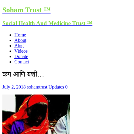
Soham Trust ™
Social Health And Medicine Trust ™
Home
About
Blog
Videos
Donate
Contact
कप आणि बशी…
July 2, 2018
sohamtrust
Updates
0