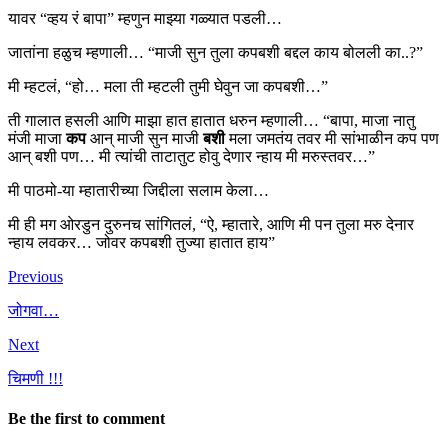
यावर “व्हय रं बापा” म्हणुन माझ्या गळ्यात पडली…
जातांना हळुच म्हणाली… “माजी सुन तुला कपबशी बद्दल काय बोलली का..?”
मी म्हटलं, “हो… मला ती म्हटली तुमी घेवुन जा कपबशी…”
ती गालात हसली आणि माझा हात हातात धरुन म्हणाली… “बापा, माजा नातु
मंजी माजा
कप
आन् माजी सुन माजी
बशी
मला जमतंय तवर मी सांभाळीन कप पण
आन् बशी पण… मी त्यांची ताटातुट होवु देणार न्हाय मी मरुस्तवर…”
मी पाठमो-या म्हातारीच्या जिद्दीला सलाम केला…
मी ही मग ओरडुन दुरुनच सांगितलं, “ऐ, म्हातारे, आणि मी पन तुला मरु देनार
न्हाय लवकर… जोवर कपबशी तुज्या हातात हाय”
Previous
जोगवा…
Next
चिमणी !!!
Be the first to comment