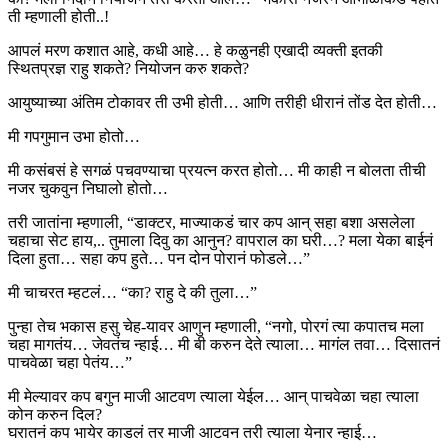
ती म्हणाली होती..!
आपलं मरण कशात आहे, कधी आहे… हे कळुनही एखादी व्यक्ती इतकी
स्थितप्रज्ञ राहु शकते? नियोजन करु शकते?
आयुष्याच्या अंतिम टोकावर ती उभी होती… आणि तरीही धीरानं तोंड देत होती…
मी गपगुमान उभा होतो…
मी कसंबसं हे सगळं पचवण्याचा प्रयत्न करत होतो… मी काही न बोलता तीची
नजर चुकवुन निघालो होतो…
तरी जातांना म्हणाली, “डाक्टर, माज्याकडं चार कप आन् सहा बशा असलेला
चहाचा सेट हाय,.. तुमाला दिवु का आनुन? वापराल का घरी…? मला येका बाईनं
दिला हुता… सहा कप हुते… पन दोन पोरानं फोडले…”
मी चाचरत म्हटलं… “का? राहु दे की तुला…”
पुन्हा तेच भकास हसु चेह-यावर आणुन म्हणाली, “नगो, पोरगं त्या कपातच मला
चहा मागतंय… जेवतंच न्हाई… मी बी करुन देते त्याला… मागंल तवा… दिसातनं
पाचवेळा चहा पेतंय…”
मी मेल्यावर कप बगुन माजी आटवण त्याला येईल… आन् पाचवेळा चहा त्याला
कोन करुन दिल?
घरातनं कप भायेर काडलं तर माजी आटवन तरी त्याला येनार न्हाई…