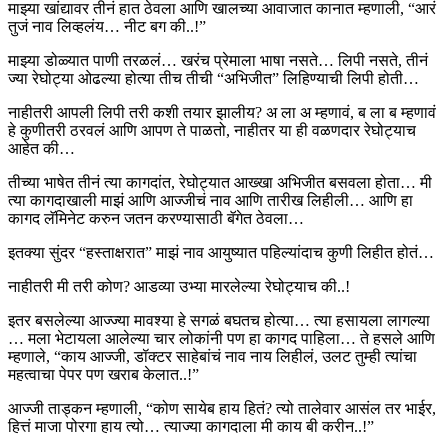
माझ्या खांद्यावर तीनं हात ठेवला आणि खालच्या आवाजात कानात म्हणाली, “आरं
तुजं नाव लिव्हलंय… नीट बग की..!”
माझ्या डोळ्यात पाणी तरळलं… खरंच प्रेमाला भाषा नसते… लिपी नसते, तीनं
ज्या रेघोट्या ओढल्या होत्या तीच तीची “अभिजीत” लिहिण्याची लिपी होती…
नाहीतरी आपली लिपी तरी कशी तयार झालीय? अ ला अ म्हणावं, ब ला ब म्हणावं
हे कुणीतरी ठरवलं आणि आपण ते पाळतो, नाहीतर या ही वळणदार रेघोट्याच
आहेत की…
तीच्या भाषेत तीनं त्या कागदांत, रेघोट्यात आख्खा अभिजीत बसवला होता… मी
त्या कागदाखाली माझं आणि आज्जीचं नाव आणि तारीख लिहीली… आणि हा
कागद लॅमिनेट करुन जतन करण्यासाठी बॅगेत ठेवला…
इतक्या सुंदर “हस्ताक्षरात” माझं नाव आयुष्यात पहिल्यांदाच कुणी लिहीत होतं…
नाहीतरी मी तरी कोण? आडव्या उभ्या मारलेल्या रेघोट्याच की..!
इतर बसलेल्या आज्ज्या मावश्या हे सगळं बघतच होत्या… त्या हसायला लागल्या
… मला भेटायला आलेल्या चार लोकांनी पण हा कागद पाहिला… ते हसले आणि
म्हणाले, “काय आज्जी, डॉक्टर साहेबांचं नाव नाय लिहीलं, उलट तुम्ही त्यांचा
महत्वाचा पेपर पण खराब केलात..!”
आज्जी ताड्कन म्हणाली, “कोण सायेब हाय हितं? त्यो तालेवार आसंल तर भाईर,
हित्तं माजा पोरगा हाय त्यो… त्याज्या कागदाला मी काय बी करीन..!”