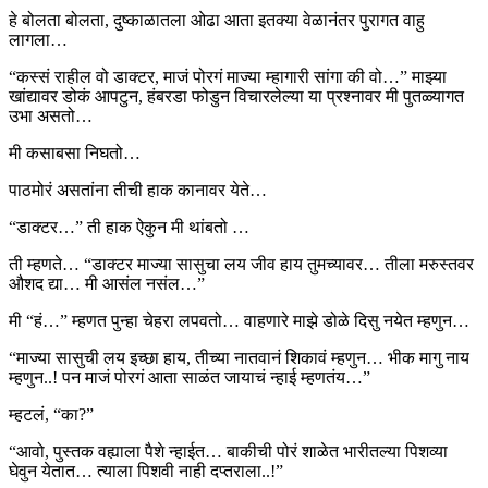
हे बोलता बोलता, दुष्काळातला ओढा आता इतक्या वेळानंतर पुरागत वाहु
लागला…
“कस्सं राहील वो डाक्टर, माजं पोरगं माज्या म्हागारी सांगा की वो…” माझ्या
खांद्यावर डोकं आपटुन, हंबरडा फोडुन विचारलेल्या या प्रश्नावर मी पुतळ्यागत
उभा असतो…
मी कसाबसा निघतो…
पाठमोरं असतांना तीची हाक कानावर येते…
“डाक्टर…” ती हाक ऐकुन मी थांबतो …
ती म्हणते… “डाक्टर माज्या सासुचा लय जीव हाय तुमच्यावर… तीला मरुस्तवर
औशद द्या… मी आसंल नसंल…”
मी “हं…” म्हणत पुन्हा चेहरा लपवतो… वाहणारे माझे डोळे दिसु नयेत म्हणुन…
“माज्या सासुची लय इच्छा हाय, तीच्या नातवानं शिकावं म्हणुन… भीक मागु नाय
म्हणुन..! पन माजं पोरगं आता साळंत जायाचं न्हाई म्हणतंय…”
म्हटलं, “का?”
“आवो, पुस्तक वह्याला पैशे न्हाईत… बाकीची पोरं शाळेत भारीतल्या पिशव्या
घेवुन येतात… त्याला पिशवी नाही दप्तराला..!”