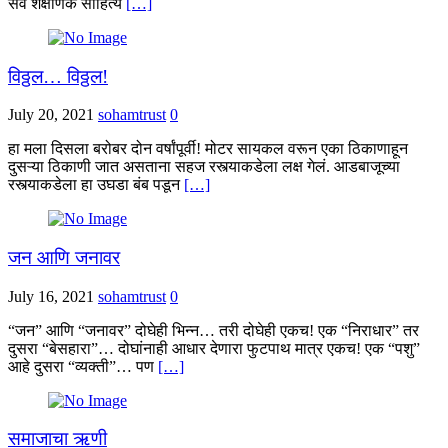
सर्व शैक्षणिक साहित्य
[…]
विठ्ठल… विठ्ठल!
July 20, 2021
sohamtrust
0
हा मला दिसला बरोबर दोन वर्षांपूर्वी! मोटर सायकल वरून एका ठिकाणाहून
दुसऱ्या ठिकाणी जात असताना सहज रस्त्याकडेला लक्ष गेलं. आडबाजूच्या
रस्त्याकडेला हा उघडा बंब पडून
[…]
जन आणि जनावर
July 16, 2021
sohamtrust
0
“जन” आणि “जनावर” दोघेही भिन्न… तरी दोघेही एकच! एक “निराधार” तर
दुसरा “बेसहारा”… दोघांनाही आधार देणारा फुटपाथ मात्र एकच! एक “पशु”
आहे दुसरा “व्यक्ती”… पण
[…]
समाजाचा ऋणी